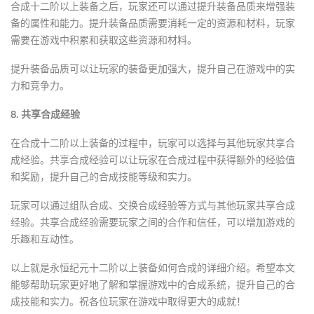
合成十二阶以上装备之后，玩家还可以通过提升装备品质来增强装
备的属性和能力。提升装备品质需要消耗一定的资源和材料，玩家
需要在游戏中积累和获取这些资源和材料。
提升装备品质可以让玩家的装备更加强大，提升自己在游戏中的实
力和竞争力。
8. 共享合成经验
在合成十二阶以上装备的过程中，玩家可以选择与其他玩家共享合
成经验。共享合成经验可以让玩家在合成过程中获得额外的经验值
和奖励，提升自己的合成技能等级和实力。
玩家可以通过组队合成、交换合成经验等方式与其他玩家共享合成
经验。共享合成经验需要玩家之间的合作和信任，可以增加游戏的
乐趣和互动性。
以上就是永恒纪元十二阶以上装备如何合成的详细介绍。希望本文
能够帮助玩家更好地了解和掌握游戏中的合成系统，提升自己的合
成技能和实力。祝各位玩家在游戏中取得更大的成就！