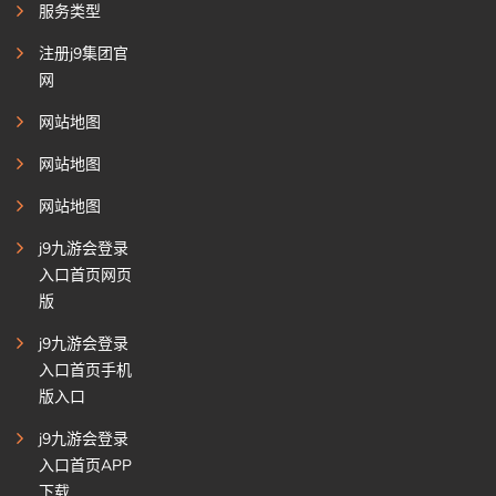
服务类型
注册j9集团官
网
网站地图
网站地图
网站地图
j9九游会登录
入口首页网页
版
j9九游会登录
入口首页手机
版入口
j9九游会登录
入口首页APP
下载