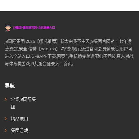
j9国际集团,2025【哪吒推荐】我命由我不由天!j9集团官网💕十七年运
营,稳定,安全,信誉【baidu.ag】💕j9旗舰厅,通过官网会员登录后,用户可
进入全站入口,支持APP下载,网页与手机版完美适配电子竞技,真人对战
与体育类游戏,j9九游会登录入口首页。
导航
介绍j9国际集
团
精品项目
集团游戏